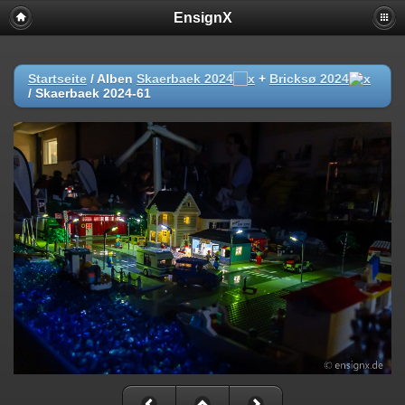
EnsignX
Startseite
/ Alben
Skaerbaek 2024
+
Bricksø 2024
/
Skaerbaek 2024-61