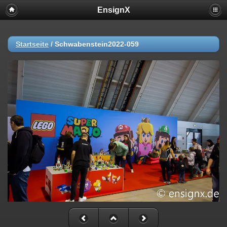
EnsignX
Startseite
/
Schwabenstein2022-059